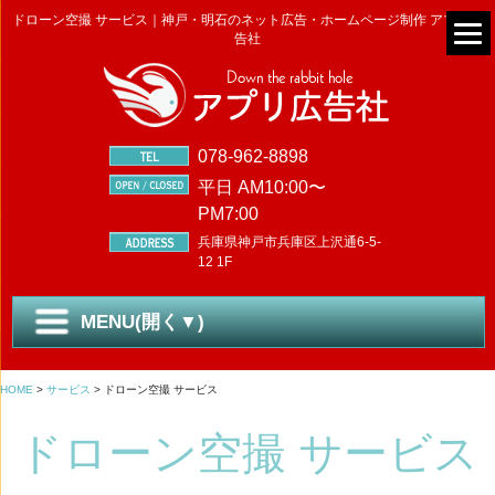
ドローン空撮 サービス｜神戸・明石のネット広告・ホームページ制作 アプリ広
告社
078-962-8898
平日 AM10:00〜
PM7:00
兵庫県神戸市兵庫区上沢通6-5-
12 1F
MENU(開く▼)
HOME
>
サービス
>
ドローン空撮 サービス
ドローン空撮 サービス